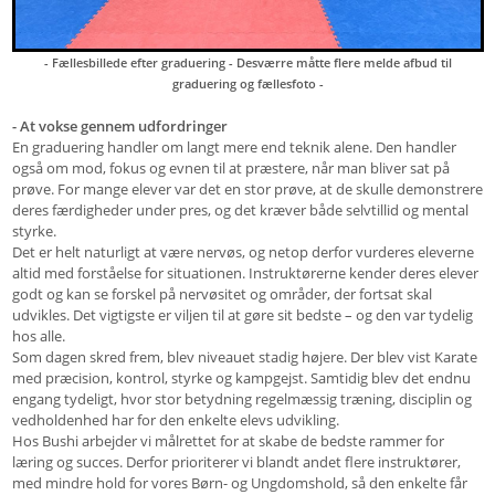
- Fællesbillede efter graduering - Desværre måtte flere melde afbud til
graduering og fællesfoto -
- At vokse gennem udfordringer
En graduering handler om langt mere end teknik alene. Den handler
også om mod, fokus og evnen til at præstere, når man bliver sat på
prøve. For mange elever var det en stor prøve, at de skulle demonstrere
deres færdigheder under pres, og det kræver både selvtillid og mental
styrke.
Det er helt naturligt at være nervøs, og netop derfor vurderes eleverne
altid med forståelse for situationen. Instruktørerne kender deres elever
godt og kan se forskel på nervøsitet og områder, der fortsat skal
udvikles. Det vigtigste er viljen til at gøre sit bedste – og den var tydelig
hos alle.
Som dagen skred frem, blev niveauet stadig højere. Der blev vist Karate
med præcision, kontrol, styrke og kampgejst. Samtidig blev det endnu
engang tydeligt, hvor stor betydning regelmæssig træning, disciplin og
vedholdenhed har for den enkelte elevs udvikling.
Hos Bushi arbejder vi målrettet for at skabe de bedste rammer for
læring og succes. Derfor prioriterer vi blandt andet flere instruktører,
med mindre hold for vores Børn- og Ungdomshold, så den enkelte får