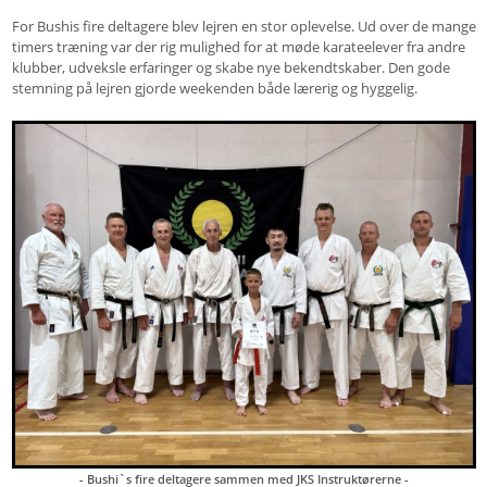
For Bushis fire deltagere blev lejren en stor oplevelse. Ud over de mange
timers træning var der rig mulighed for at møde karateelever fra andre
klubber, udveksle erfaringer og skabe nye bekendtskaber. Den gode
stemning på lejren gjorde weekenden både lærerig og hyggelig.
- Bushi`s fire deltagere sammen med JKS Instruktørerne -