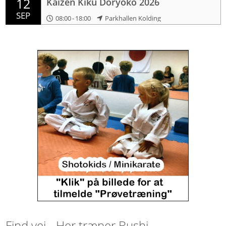
12
Kaizen Kiku Doryoko 2026
SEP
08:00
-
18:00
Parkhallen Kolding
Find vej - Her træner Bushi...