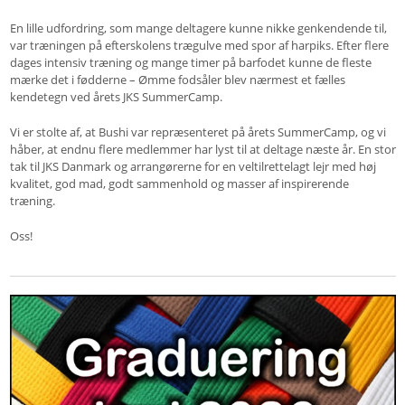
En lille udfordring, som mange deltagere kunne nikke genkendende til,
var træningen på efterskolens trægulve med spor af harpiks. Efter flere
dages intensiv træning og mange timer på barfodet kunne de fleste
mærke det i fødderne – Ømme fodsåler blev nærmest et fælles
kendetegn ved årets JKS SummerCamp.
Vi er stolte af, at Bushi var repræsenteret på årets SummerCamp, og vi
håber, at endnu flere medlemmer har lyst til at deltage næste år. En stor
tak til JKS Danmark og arrangørerne for en veltilrettelagt lejr med høj
kvalitet, god mad, godt sammenhold og masser af inspirerende
træning.
Oss!