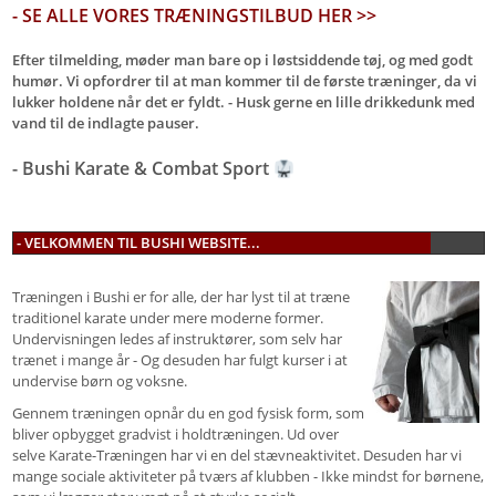
- SE ALLE VORES TRÆNINGSTILBUD HER >>
Efter tilmelding, møder man bare op i løstsiddende tøj, og med godt
humør. Vi opfordrer til at man kommer til de første træninger, da vi
lukker holdene når det er fyldt. - Husk gerne en lille drikkedunk med
vand til de indlagte pauser.
- Bushi Karate & Combat Sport
- VELKOMMEN TIL BUSHI WEBSITE...
Træningen i Bushi er for alle, der har lyst til at træne
traditionel karate under mere moderne former.
Undervisningen ledes af instruktører, som selv har
trænet i mange år - Og desuden har fulgt kurser i at
undervise børn og voksne.
Gennem træningen opnår du en god fysisk form, som
bliver opbygget gradvist i holdtræningen. Ud over
selve Karate-Træningen har vi en del stævneaktivitet. Desuden har vi
mange sociale aktiviteter på tværs af klubben - Ikke mindst for børnene,