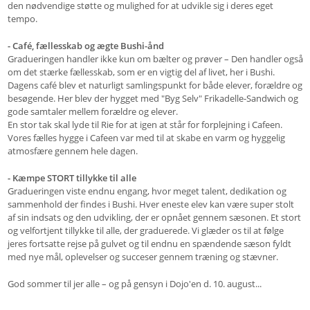
den nødvendige støtte og mulighed for at udvikle sig i deres eget
tempo.
- Café, fællesskab og ægte Bushi-ånd
Gradueringen handler ikke kun om bælter og prøver – Den handler også
om det stærke fællesskab, som er en vigtig del af livet, her i Bushi.
Dagens café blev et naturligt samlingspunkt for både elever, forældre og
besøgende. Her blev der hygget med "Byg Selv" Frikadelle-Sandwich og
gode samtaler mellem forældre og elever.
En stor tak skal lyde til Rie for at igen at står for forplejning i Cafeen.
Vores fælles hygge i Cafeen var med til at skabe en varm og hyggelig
atmosfære gennem hele dagen.
- Kæmpe STORT tillykke til alle
Gradueringen viste endnu engang, hvor meget talent, dedikation og
sammenhold der findes i Bushi. Hver eneste elev kan være super stolt
af sin indsats og den udvikling, der er opnået gennem sæsonen. Et stort
og velfortjent tillykke til alle, der graduerede. Vi glæder os til at følge
jeres fortsatte rejse på gulvet og til endnu en spændende sæson fyldt
med nye mål, oplevelser og succeser gennem træning og stævner.
God sommer til jer alle – og på gensyn i Dojo'en d. 10. august...