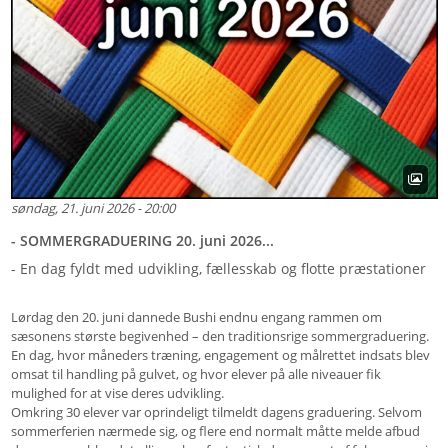
søndag, 21. juni 2026 - 20:00
- SOMMERGRADUERING 20. juni 2026...
- En dag fyldt med udvikling, fællesskab og flotte præstationer
Lørdag den 20. juni dannede Bushi endnu engang rammen om
sæsonens største begivenhed – den traditionsrige sommergraduering.
En dag, hvor måneders træning, engagement og målrettet indsats blev
omsat til handling på gulvet, og hvor elever på alle niveauer fik
mulighed for at vise deres udvikling.
Omkring 30 elever var oprindeligt tilmeldt dagens graduering. Selvom
sommerferien nærmede sig, og flere end normalt måtte melde afbud