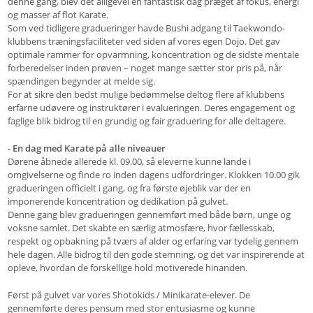
denne gang, blev det alligevel en fantastisk dag præget af fokus, energi
og masser af flot Karate.
Som ved tidligere gradueringer havde Bushi adgang til Taekwondo-
klubbens træningsfaciliteter ved siden af vores egen Dojo. Det gav
optimale rammer for opvarmning, koncentration og de sidste mentale
forberedelser inden prøven – noget mange sætter stor pris på, når
spændingen begynder at melde sig.
For at sikre den bedst mulige bedømmelse deltog flere af klubbens
erfarne udøvere og instruktører i evalueringen. Deres engagement og
faglige blik bidrog til en grundig og fair graduering for alle deltagere.
- En dag med Karate på alle niveauer
Dørene åbnede allerede kl. 09.00, så eleverne kunne lande i
omgivelserne og finde ro inden dagens udfordringer. Klokken 10.00 gik
gradueringen officielt i gang, og fra første øjeblik var der en
imponerende koncentration og dedikation på gulvet.
Denne gang blev gradueringen gennemført med både børn, unge og
voksne samlet. Det skabte en særlig atmosfære, hvor fællesskab,
respekt og opbakning på tværs af alder og erfaring var tydelig gennem
hele dagen. Alle bidrog til den gode stemning, og det var inspirerende at
opleve, hvordan de forskellige hold motiverede hinanden.
Først på gulvet var vores Shotokids / Minikarate-elever. De
gennemførte deres pensum med stor entusiasme og kunne