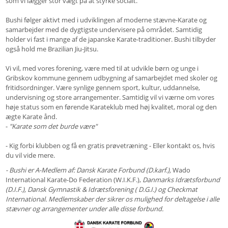
som vi lægger stor vægt på at styrke socialt.
Bushi følger aktivt med i udviklingen af moderne stævne-Karate og
samarbejder med de dygtigste undervisere på området. Samtidig
holder vi fast i mange af de japanske Karate-traditioner. Bushi tilbyder
også hold me Brazilian Jiu-Jitsu.
Vi vil, med vores forening, være med til at udvikle børn og unge i
Gribskov kommune gennem udbygning af samarbejdet med skoler og
fritidsordninger. Være synlige gennem sport, kultur, uddannelse,
undervisning og store arrangementer. Samtidig vil vi værne om vores
høje status som en førende Karateklub med høj kvalitet, moral og den
ægte Karate ånd.
-
"Karate som det burde være"
- Kig forbi klubben og få en gratis prøvetræning - Eller kontakt os, hvis
du vil vide mere.
- Bushi er A-Medlem af: Dansk Karate Forbund (D.karf.),
Wado
International Karate-Do Federation (W.I.K.F.),
Danmarks Idrætsforbund
(D.I.F.), Dansk Gymnastik & Idrætsforening ( D.G.I.) og Checkmat
International. Medlemskaber der sikrer os mulighed for deltagelse i alle
stævner og arrangementer under alle disse forbund.