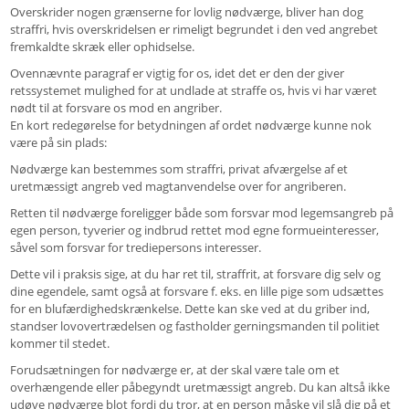
Overskrider nogen grænserne for lovlig nødværge, bliver han dog
straffri, hvis overskridelsen er rimeligt begrundet i den ved angrebet
fremkaldte skræk eller ophidselse.
Ovennævnte paragraf er vigtig for os, idet det er den der giver
retssystemet mulighed for at undlade at straffe os, hvis vi har været
nødt til at forsvare os mod en angriber.
En kort redegørelse for betydningen af ordet nødværge kunne nok
være på sin plads:
Nødværge kan bestemmes som straffri, privat afværgelse af et
uretmæssigt angreb ved magtanvendelse over for angriberen.
Retten til nødværge foreligger både som forsvar mod legemsangreb på
egen person, tyverier og indbrud rettet mod egne formueinteresser,
såvel som forsvar for trediepersons interesser.
Dette vil i praksis sige, at du har ret til, straffrit, at forsvare dig selv og
dine egendele, samt også at forsvare f. eks. en lille pige som udsættes
for en blufærdighedskrænkelse. Dette kan ske ved at du griber ind,
standser lovovertrædelsen og fastholder gerningsmanden til politiet
kommer til stedet.
Forudsætningen for nødværge er, at der skal være tale om et
overhængende eller påbegyndt uretmæssigt angreb. Du kan altså ikke
udøve nødværge blot fordi du tror, at en person måske vil slå dig på et