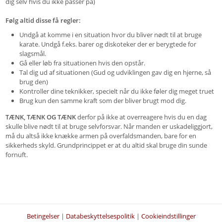
dig selv hvis du ikke passer på)
Følg altid disse få regler:
Undgå at komme i en situation hvor du bliver nødt til at bruge
karate. Undgå f.eks. barer og diskoteker der er berygtede for
slagsmål.
Gå eller løb fra situationen hvis den opstår.
Tal dig ud af situationen (Gud og udviklingen gav dig en hjerne, så
brug den)
Kontroller dine teknikker, specielt når du ikke føler dig meget truet
Brug kun den samme kraft som der bliver brugt mod dig.
TÆNK, TÆNK OG TÆNK
derfor på ikke at overreagere hvis du en dag
skulle blive nødt til at bruge selvforsvar. Når manden er uskadeliggjort,
må du altså ikke knække armen på overfaldsmanden, bare for en
sikkerheds skyld. Grundprincippet er at du altid skal bruge din sunde
fornuft.
Betingelser
|
Databeskyttelsespolitik
|
Cookieindstillinger