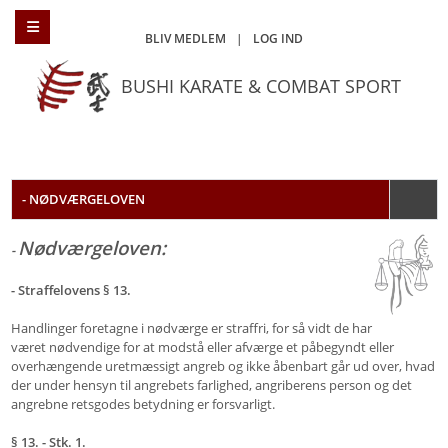
BLIV MEDLEM
|
LOG IND
BUSHI KARATE & COMBAT SPORT
- NØDVÆRGELOVEN
Nødværgeloven:
-
- Straffelovens § 13.
Handlinger foretagne i nødværge er straffri, for så vidt de har
været nødvendige for at modstå eller afværge et påbegyndt eller
overhængende uretmæssigt angreb og ikke åbenbart går ud over, hvad
der under hensyn til angrebets farlighed, angriberens person og det
angrebne retsgodes betydning er forsvarligt.
§ 13. -
Stk. 1.