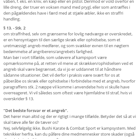
våben, f. eks. en kniv, en kæp eller en pistol. Derimod er vold overfor en
lille dreng, der truer en voksen mand med prygl, eller som antræffes i
den pågældendes have i færd med at stjæle æbler, ikke en straffri
handling.
§ 13. -
Stk. 2
om straffrihed, selv om grænserne for lovlig nødværge er overskredet,
er en hensyntagen til den særlige skræk eller ophidselse, som et
uretmæssigt angreb medfører, og som svækker evnen til en nøgtern
bedømmelse af angriberens/angrebets farlighed.
Man bør i vort tilfælde, som udøvere af kampsport være
opmærksomme på, at retten vil mene at skrækken/ophidselsen ved et
angreb skal være begrænset, da vi jo er uddannet til at håndtere
sådanne situationer. Det vil derfor i praksis være svært for os at
påberåbe os skræk eller ophidselse i forbindelse med et angreb, hvorfor
paragraffens stk. 2 næppe vil komme i anvendelse hvis vi skulle have
overreageret. Vi vil således som oftest være hjemfaldne til straf, hvis vi
overskrider § 13.
"Det bedste forsvar er et angreb".
Det hører man altid og der er rigtigt i mange tilfælde. Betyder det så at vi
skal tæve alle før de tæver os?
Nej, selvfølgelig ikke. Bushi Karate & Combat Sport er kampsystem. Med
teknikker herfra, kan du påføre dine medmennesker store skader (også