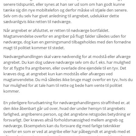
senere tidspunkt, eller synes at han ser ud som om han godt kunne
tænke sig din nye mobiltelefon og derfor måske vil stjæle den senere.
Selv om du selv har givet anledning til angrebet, udelukker dette
sædvanligvis ikke retten til nødværge.
Når angrebet er afsluttet, er retten til nødværge bortfaldet.
Magtanvendelse overfor en angriber på flugt falder således uden for
nødværge, dog kan en gerningsmand tilbageholdes med den fornødne
magt til politiet kommer til stedet.
Nødværgehandlingen skal være nødvendig for at modstå eller afværge
angrebet. Du kan dog udøve nødværge selv om du f. eks. har mulighed
for at flygte fra angriberen, eller overlade dine ejendele til en tyv. Det
kræves dog, at angrebet kun kan modstås eller afværges ved
magtanvendelse. Du må således ikke bruge magt overfor en tyv, hvis du
har mulighed for at tale ham til rette og bede ham vente til politiet
kommer.
En yderligere forudsætning for nødværgehandlingens straffrihed er, at
den ikke åbenbart går ud over, hvad der under hensyn til angrebets
farlighed, angriberens person, og det angrebne retsgodes betydning er
forsvarligt. Der kræves altså forholdsmæssighed mellem angreb og
nødværge. Eksempelvis kan du forsvare dig med farlige teknikker
overfor en som er ved at angribe eller har påbegyndt et angreb med et