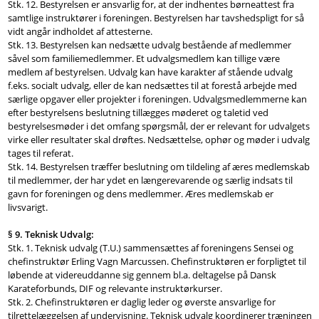
Stk. 12. Bestyrelsen er ansvarlig for, at der indhentes børneattest fra
samtlige instruktører i foreningen. Bestyrelsen har tavshedspligt for så
vidt angår indholdet af attesterne.
Stk. 13. Bestyrelsen kan nedsætte udvalg bestående af medlemmer
såvel som familiemedlemmer. Et udvalgsmedlem kan tillige være
medlem af bestyrelsen. Udvalg kan have karakter af stående udvalg
f.eks. socialt udvalg, eller de kan nedsættes til at forestå arbejde med
særlige opgaver eller projekter i foreningen. Udvalgsmedlemmerne kan
efter bestyrelsens beslutning tillægges møderet og taletid ved
bestyrelsesmøder i det omfang spørgsmål, der er relevant for udvalgets
virke eller resultater skal drøftes. Nedsættelse, ophør og møder i udvalg
tages til referat.
Stk. 14. Bestyrelsen træffer beslutning om tildeling af æres medlemskab
til medlemmer, der har ydet en længerevarende og særlig indsats til
gavn for foreningen og dens medlemmer. Æres medlemskab er
livsvarigt.
§ 9. Teknisk Udvalg:
Stk. 1. Teknisk udvalg (T.U.) sammensættes af foreningens Sensei og
chefinstruktør Erling Vagn Marcussen. Chefinstruktøren er forpligtet til
løbende at videreuddanne sig gennem bl.a. deltagelse på Dansk
Karateforbunds, DIF og relevante instruktørkurser.
Stk. 2. Chefinstruktøren er daglig leder og øverste ansvarlige for
tilrettelæggelsen af undervisning. Teknisk udvalg koordinerer træningen