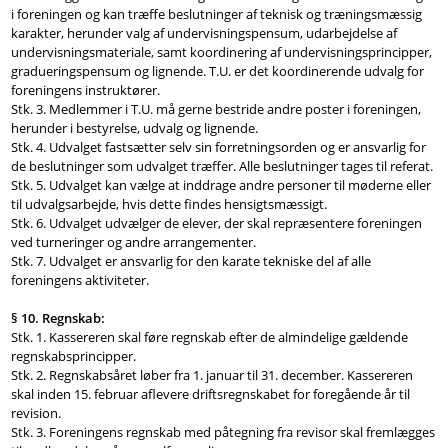
i foreningen og kan træffe beslutninger af teknisk og træningsmæssig
karakter, herunder valg af undervisningspensum, udarbejdelse af
undervisningsmateriale, samt koordinering af undervisningsprincipper,
gradueringspensum og lignende. T.U. er det koordinerende udvalg for
foreningens instruktører.
Stk. 3. Medlemmer i T.U. må gerne bestride andre poster i foreningen,
herunder i bestyrelse, udvalg og lignende.
Stk. 4. Udvalget fastsætter selv sin forretningsorden og er ansvarlig for
de beslutninger som udvalget træffer. Alle beslutninger tages til referat.
Stk. 5. Udvalget kan vælge at inddrage andre personer til møderne eller
til udvalgsarbejde, hvis dette findes hensigtsmæssigt.
Stk. 6. Udvalget udvælger de elever, der skal repræsentere foreningen
ved turneringer og andre arrangementer.
Stk. 7. Udvalget er ansvarlig for den karate tekniske del af alle
foreningens aktiviteter.
§ 10. Regnskab:
Stk. 1. Kassereren skal føre regnskab efter de almindelige gældende
regnskabsprincipper.
Stk. 2. Regnskabsåret løber fra 1. januar til 31. december. Kassereren
skal inden 15. februar aflevere driftsregnskabet for foregående år til
revision.
Stk. 3. Foreningens regnskab med påtegning fra revisor skal fremlægges