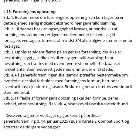
§ 15. Foreningens opløsning:
Stk. 1. Bestemmelse om foreningens opløsning kan kun tages på en i
dette øjemed særlig indkaldt ekstraordinær generalforsamling.
Stk. 2. Til dennes beslutningsdygtighed kræves, at mindst 2/3 af
foreningens stemmeberettigede medlemmer er til stede, og til
forslagets vedtagelse kræves, at mindst 3/4 af de afgivne stemmer er for
forslaget.
Stk. 3. Opnås et sådant flertal på en generalforsamling, der ikke er
beslutningsdygtig, indkaldes til en ny generalforsamling, hvor
beslutning kan træffes med ovennævnte stemmeflerhed, uanset
hvilket antal stemmeberettigede medlemmer der er til stede.
Stk. 4. På generalforsamlingen skal samtidig træffes bestemmelse om,
hvorledes der skal forholdes med foreningens formue, herunder
eventuelt fast ejendom og løsøre. Beslutning herom træffes ved simpelt
stemmeflertal.
Stk. 5. I tilfælde af foreningens opløsning skal den formue, der er i
behold, efter beslutning i §15 Stk. 4, skænkes til Dansk Karateforbund.
- Disse vedtægter er vedtaget og godkendt på ordinær
generalforsamling d. 14. januar 2025 i Bushi Karate & Combat Sport og
erstatter de tidligere vedtægter.