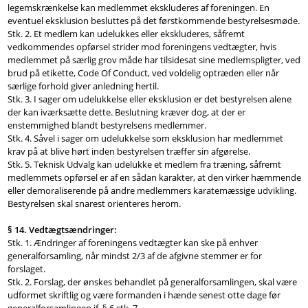
legemskrænkelse kan medlemmet ekskluderes af foreningen. En
eventuel eksklusion besluttes på det førstkommende bestyrelsesmøde.
Stk. 2. Et medlem kan udelukkes eller ekskluderes, såfremt
vedkommendes opførsel strider mod foreningens vedtægter, hvis
medlemmet på særlig grov måde har tilsidesat sine medlemspligter, ved
brud på etikette, Code Of Conduct, ved voldelig optræden eller når
særlige forhold giver anledning hertil.
Stk. 3. I sager om udelukkelse eller eksklusion er det bestyrelsen alene
der kan iværksætte dette. Beslutning kræver dog, at der er
enstemmighed blandt bestyrelsens medlemmer.
Stk. 4. Såvel i sager om udelukkelse som eksklusion har medlemmet
krav på at blive hørt inden bestyrelsen træffer sin afgørelse.
Stk. 5. Teknisk Udvalg kan udelukke et medlem fra træning, såfremt
medlemmets opførsel er af en sådan karakter, at den virker hæmmende
eller demoraliserende på andre medlemmers karatemæssige udvikling.
Bestyrelsen skal snarest orienteres herom.
§ 14. Vedtægtsændringer:
Stk. 1. Ændringer af foreningens vedtægter kan ske på enhver
generalforsamling, når mindst 2/3 af de afgivne stemmer er for
forslaget.
Stk. 2. Forslag, der ønskes behandlet på generalforsamlingen, skal være
udformet skriftlig og være formanden i hænde senest otte dage før
generalforsamlingen jf. § 6 stk. 7.