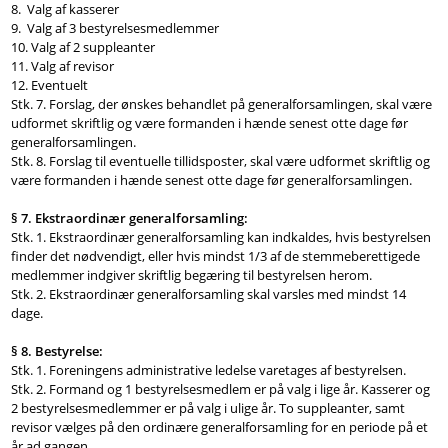
8. Valg af kasserer
9. Valg af 3 bestyrelsesmedlemmer
10. Valg af 2 suppleanter
11. Valg af revisor
12. Eventuelt
Stk. 7. Forslag, der ønskes behandlet på generalforsamlingen, skal være
udformet skriftlig og være formanden i hænde senest otte dage før
generalforsamlingen.
Stk. 8. Forslag til eventuelle tillidsposter, skal være udformet skriftlig og
være formanden i hænde senest otte dage før generalforsamlingen.
§ 7. Ekstraordinær generalforsamling:
Stk. 1. Ekstraordinær generalforsamling kan indkaldes, hvis bestyrelsen
finder det nødvendigt, eller hvis mindst 1/3 af de stemmeberettigede
medlemmer indgiver skriftlig begæring til bestyrelsen herom.
Stk. 2. Ekstraordinær generalforsamling skal varsles med mindst 14
dage.
§ 8. Bestyrelse:
Stk. 1. Foreningens administrative ledelse varetages af bestyrelsen.
Stk. 2. Formand og 1 bestyrelsesmedlem er på valg i lige år. Kasserer og
2 bestyrelsesmedlemmer er på valg i ulige år. To suppleanter, samt
revisor vælges på den ordinære generalforsamling for en periode på et
år ad gangen.