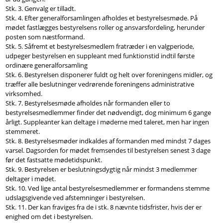
Stk. 3. Genvalg er tilladt.
Stk. 4. Efter generalforsamlingen afholdes et bestyrelsesmøde. På
mødet fastlægges bestyrelsens roller og ansvarsfordeling, herunder
posten som næstformand.
Stk. 5. Såfremt et bestyrelsesmedlem fratræder i en valgperiode,
udpeger bestyrelsen en suppleant med funktionstid indtil første
ordinære generalforsamling
Stk. 6. Bestyrelsen disponerer fuldt og helt over foreningens midler, og
træffer alle beslutninger vedrørende foreningens administrative
virksomhed.
Stk. 7. Bestyrelsesmøde afholdes når formanden eller to
bestyrelsesmedlemmer finder det nødvendigt, dog minimum 6 gange
årligt. Suppleanter kan deltage i møderne med taleret, men har ingen
stemmeret.
Stk. 8. Bestyrelsesmøder indkaldes af formanden med mindst 7 dages
varsel. Dagsorden for mødet fremsendes til bestyrelsen senest 3 dage
før det fastsatte mødetidspunkt.
Stk. 9. Bestyrelsen er beslutningsdygtig når mindst 3 medlemmer
deltager i mødet.
Stk. 10. Ved lige antal bestyrelsesmedlemmer er formandens stemme
udslagsgivende ved afstemninger i bestyrelsen.
Stk. 11. Der kan fraviges fra de i stk. 8 nævnte tidsfrister, hvis der er
enighed om det i bestyrelsen.