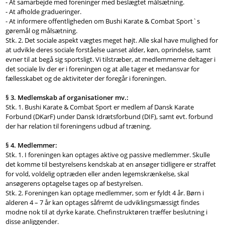
- At samarbejde med foreninger med beslægtet målsætning.
- At afholde gradueringer.
- At informere offentligheden om Bushi Karate & Combat Sport`s
gøremål og målsætning.
Stk. 2. Det sociale aspekt vægtes meget højt. Alle skal have mulighed for
at udvikle deres sociale forståelse uanset alder, køn, oprindelse, samt
evner til at begå sig sportsligt. Vi tilstræber, at medlemmerne deltager i
det sociale liv der er i foreningen og at alle tager et medansvar for
fællesskabet og de aktiviteter der foregår i foreningen.
§ 3. Medlemskab af organisationer mv.:
Stk. 1. Bushi Karate & Combat Sport er medlem af Dansk Karate
Forbund (DKarF) under Dansk Idrætsforbund (DIF), samt evt. forbund
der har relation til foreningens udbud af træning.
§ 4. Medlemmer:
Stk. 1. I foreningen kan optages aktive og passive medlemmer. Skulle
det komme til bestyrelsens kendskab at en ansøger tidligere er straffet
for vold, voldelig optræden eller anden legemskrænkelse, skal
ansøgerens optagelse tages op af bestyrelsen.
Stk. 2. Foreningen kan optage medlemmer, som er fyldt 4 år. Børn i
alderen 4 – 7 år kan optages såfremt de udviklingsmæssigt findes
modne nok til at dyrke karate. Chefinstruktøren træffer beslutning i
disse anliggender.