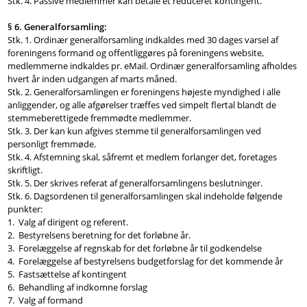
Stk. 4. Passive medlemmer kan betale et reduceret kontingent.
§ 6. Generalforsamling:
Stk. 1. Ordinær generalforsamling indkaldes med 30 dages varsel af
foreningens formand og offentliggøres på foreningens website,
medlemmerne indkaldes pr. eMail. Ordinær generalforsamling afholdes
hvert år inden udgangen af marts måned.
Stk. 2. Generalforsamlingen er foreningens højeste myndighed i alle
anliggender, og alle afgørelser træffes ved simpelt flertal blandt de
stemmeberettigede fremmødte medlemmer.
Stk. 3. Der kan kun afgives stemme til generalforsamlingen ved
personligt fremmøde.
Stk. 4. Afstemning skal, såfremt et medlem forlanger det, foretages
skriftligt.
Stk. 5. Der skrives referat af generalforsamlingens beslutninger.
Stk. 6. Dagsordenen til generalforsamlingen skal indeholde følgende
punkter:
1. Valg af dirigent og referent.
2. Bestyrelsens beretning for det forløbne år.
3. Forelæggelse af regnskab for det forløbne år til godkendelse
4. Forelæggelse af bestyrelsens budgetforslag for det kommende år
5. Fastsættelse af kontingent
6. Behandling af indkomne forslag
7. Valg af formand