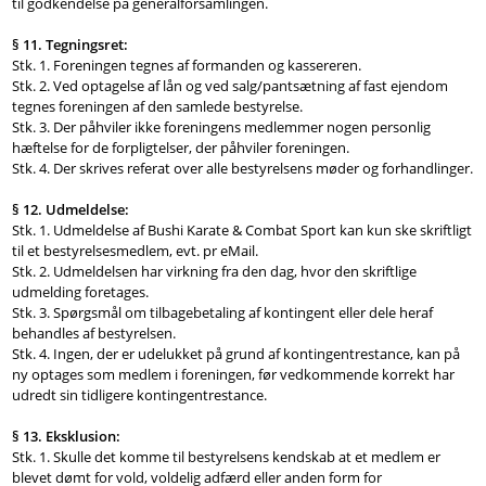
til godkendelse på generalforsamlingen.
§ 11. Tegningsret:
Stk. 1. Foreningen tegnes af formanden og kassereren.
Stk. 2. Ved optagelse af lån og ved salg/pantsætning af fast ejendom
tegnes foreningen af den samlede bestyrelse.
Stk. 3. Der påhviler ikke foreningens medlemmer nogen personlig
hæftelse for de forpligtelser, der påhviler foreningen.
Stk. 4. Der skrives referat over alle bestyrelsens møder og forhandlinger.
§ 12. Udmeldelse:
Stk. 1. Udmeldelse af Bushi Karate & Combat Sport kan kun ske skriftligt
til et bestyrelsesmedlem, evt. pr eMail.
Stk. 2. Udmeldelsen har virkning fra den dag, hvor den skriftlige
udmelding foretages.
Stk. 3. Spørgsmål om tilbagebetaling af kontingent eller dele heraf
behandles af bestyrelsen.
Stk. 4. Ingen, der er udelukket på grund af kontingentrestance, kan på
ny optages som medlem i foreningen, før vedkommende korrekt har
udredt sin tidligere kontingentrestance.
§ 13. Eksklusion:
Stk. 1. Skulle det komme til bestyrelsens kendskab at et medlem er
blevet dømt for vold, voldelig adfærd eller anden form for