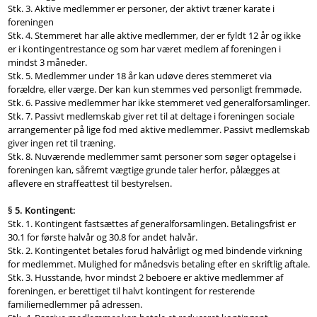
Stk. 3. Aktive medlemmer er personer, der aktivt træner karate i
foreningen
Stk. 4. Stemmeret har alle aktive medlemmer, der er fyldt 12 år og ikke
er i kontingentrestance og som har været medlem af foreningen i
mindst 3 måneder.
Stk. 5. Medlemmer under 18 år kan udøve deres stemmeret via
forældre, eller værge. Der kan kun stemmes ved personligt fremmøde.
Stk. 6. Passive medlemmer har ikke stemmeret ved generalforsamlinger.
Stk. 7. Passivt medlemskab giver ret til at deltage i foreningen sociale
arrangementer på lige fod med aktive medlemmer. Passivt medlemskab
giver ingen ret til træning.
Stk. 8. Nuværende medlemmer samt personer som søger optagelse i
foreningen kan, såfremt vægtige grunde taler herfor, pålægges at
aflevere en straffeattest til bestyrelsen.
§ 5. Kontingent:
Stk. 1. Kontingent fastsættes af generalforsamlingen. Betalingsfrist er
30.1 for første halvår og 30.8 for andet halvår.
Stk. 2. Kontingentet betales forud halvårligt og med bindende virkning
for medlemmet. Mulighed for månedsvis betaling efter en skriftlig aftale.
Stk. 3. Husstande, hvor mindst 2 beboere er aktive medlemmer af
foreningen, er berettiget til halvt kontingent for resterende
familiemedlemmer på adressen.