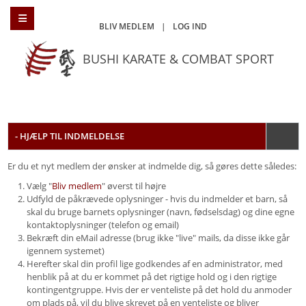
BLIV MEDLEM
|
LOG IND
BUSHI KARATE & COMBAT SPORT
- HJÆLP TIL INDMELDELSE
Er du et nyt medlem der ønsker at indmelde dig, så gøres dette således:
Vælg "
Bliv medlem
" øverst til højre
Udfyld de påkrævede oplysninger - hvis du indmelder et barn, så
skal du bruge barnets oplysninger (navn, fødselsdag) og dine egne
kontaktoplysninger (telefon og email)
Bekræft din eMail adresse (brug ikke "live" mails, da disse ikke går
igennem systemet)
Herefter skal din profil lige godkendes af en administrator, med
henblik på at du er kommet på det rigtige hold og i den rigtige
kontingentgruppe. Hvis der er venteliste på det hold du anmoder
om plads på, vil du blive skrevet på en venteliste og bliver