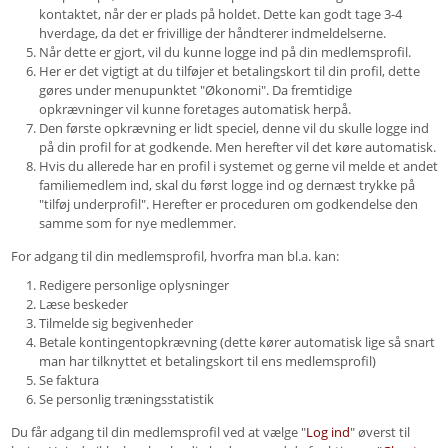
kontaktet, når der er plads på holdet. Dette kan godt tage 3-4
hverdage, da det er frivillige der håndterer indmeldelserne.
Når dette er gjort, vil du kunne logge ind på din medlemsprofil.
Her er det vigtigt at du tilføjer et betalingskort til din profil, dette
gøres under menupunktet "Økonomi". Da fremtidige
opkrævninger vil kunne foretages automatisk herpå.
Den første opkrævning er lidt speciel, denne vil du skulle logge ind
på din profil for at godkende. Men herefter vil det køre automatisk.
Hvis du allerede har en profil i systemet og gerne vil melde et andet
familiemedlem ind, skal du først logge ind og dernæst trykke på
"tilføj underprofil". Herefter er proceduren om godkendelse den
samme som for nye medlemmer.
For adgang til din medlemsprofil, hvorfra man bl.a. kan:
Redigere personlige oplysninger
Læse beskeder
Tilmelde sig begivenheder
Betale kontingentopkrævning (dette kører automatisk lige så snart
man har tilknyttet et betalingskort til ens medlemsprofil)
Se faktura
Se personlig træningsstatistik
Du får adgang til din medlemsprofil ved at vælge "
Log ind
" øverst til